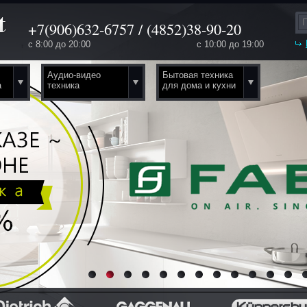
+7(906)632-6757 / (4852)38-90-20
с 8:00 до 20:00
с 10:00 до 19:00
Аудио-видео
Бытовая техника
а
техника
для дома и кухни