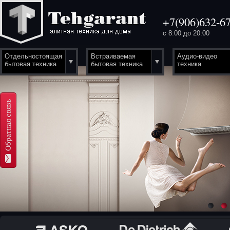
+7(906)632-67
с 8:00 до 20:00
Отдельностоящая
Встраиваемая
Аудио-видео
бытовая техника
бытовая техника
техника